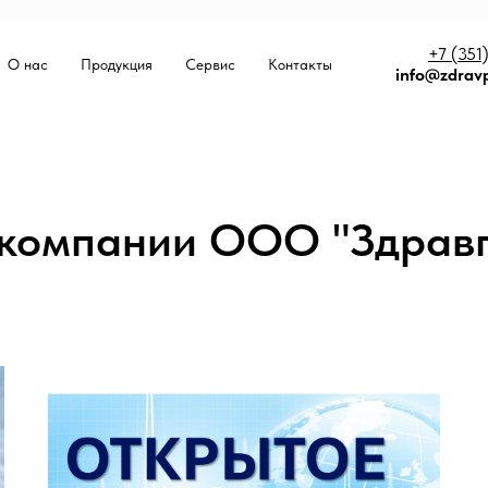
+7 (351
О нас
Продукция
Сервис
Контакты
info@zdrav
 компании ООО "Здравп