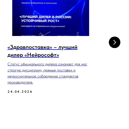
«Здравпоставка» – лучший
Уч
дилер «Нейрософт»
пр
ко
Статус официального дилера означает для нас
строгую дисциплину, прямые поставки и
Вед
неукоснительное соблюдение стандартов
воз
производителя.
15
24.04.2026